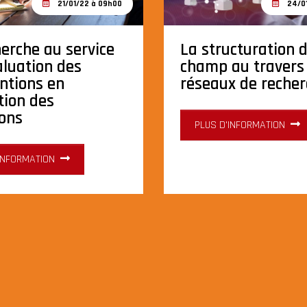
21/01/22 à 09h00
24/01
herche au service
La structuration 
aluation des
champ au travers
entions en
réseaux de reche
tion des
ions
PLUS D'INFORMATION
'INFORMATION